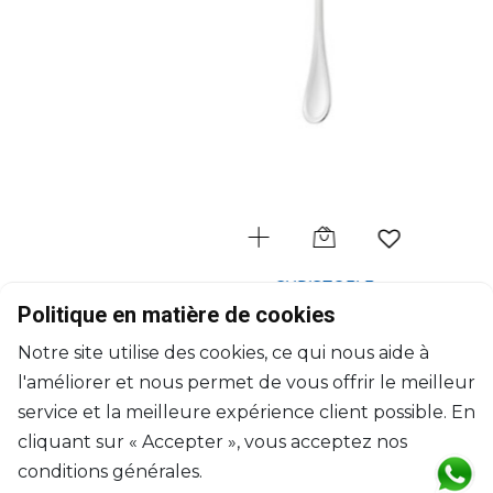
CHRISTOFLE
Albi
Politique en matière de cookies
Ensemble de 4 cuillères à glace en métal argenté
Notre site utilise des cookies, ce qui nous aide à
L: 16.5cm; l: 10.5cm, H: 5cm
l'améliorer et nous permet de vous offrir le meilleur
$360
service et la meilleure expérience client possible. En
cliquant sur « Accepter », vous acceptez nos
conditions générales.