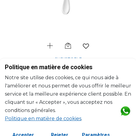
CHRISTOFLE
Albi
Politique en matière de cookies
Ensemble de 4 cuillères à glace en métal argenté
Notre site utilise des cookies, ce qui nous aide à
L: 16.5cm; l: 10.5cm, H: 5cm
l'améliorer et nous permet de vous offrir le meilleur
$360
service et la meilleure expérience client possible. En
cliquant sur « Accepter », vous acceptez nos
conditions générales.
Politique en matière de cookies
.
Accepter
Rejeter
Paramètres