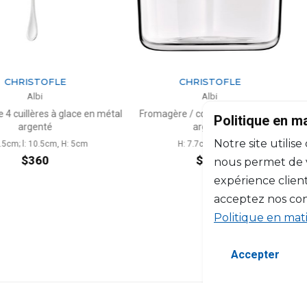
TOFLE
CHRISTOFLE
i
Albi
es à glace en métal
Fromagère / confiturier en métal
Fourchett
Politique en m
nté
argenté
Notre site utilise
0.5cm, H: 5cm
H: 7.7cm, D: 9cm
60
$403
nous permet de vo
expérience client
acceptez nos con
Politique en mat
Accepter