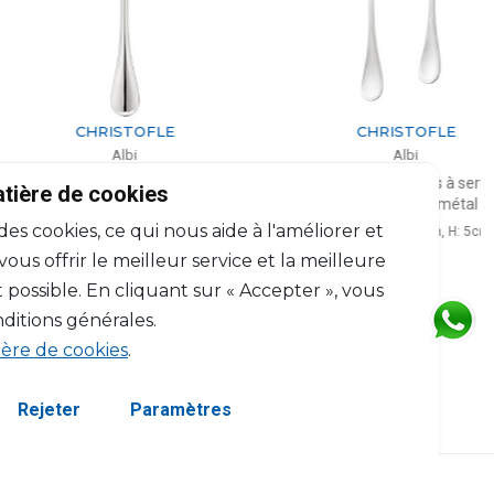
CHRISTOFLE
CHRISTOFLE
Albi
Albi
e à servir en métal argenté
Ensemble de 2 pièces à servir les
E
atière de cookies
accompagnements en métal argenté
L: 26.5cm
 des cookies, ce qui nous aide à l'améliorer et
L: 34.5cm; l: 16.5cm, H: 5cm
$313
$618
us offrir le meilleur service et la meilleure
 possible. En cliquant sur « Accepter », vous
ditions générales.
ière de cookies
.
Rejeter
Paramètres