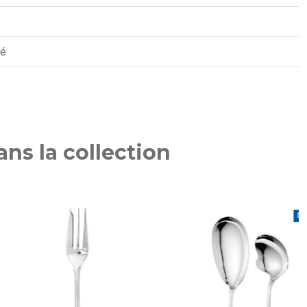
té
ns la collection
NOUVEAU