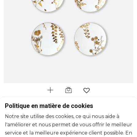
BERNARDAUD
Politique en matière de cookies
Végétal Or
Notre site utilise des cookies, ce qui nous aide à
Coffret de 4 assiettes à dessert assorties
l'améliorer et nous permet de vous offrir le meilleur
D: 21cm
$879
service et la meilleure expérience client possible. En