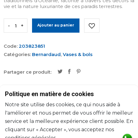
traditionnels d’Océanie, raconte à travers ces décors la
vie et la nature luxuriante de ces paradis terrestres.
-
+
Ajouter au panier
Code:
203823851
Catégories:
Bernardaud
,
Vases & bols
Partager ce produit:
Caractéristiques
Politique en matière de cookies
Notre site utilise des cookies, ce qui nous aide à
Marque
Bernardaud
l'améliorer et nous permet de vous offrir le meilleur
service et la meilleure expérience client possible. En
Collection
Tanga
cliquant sur « Accepter », vous acceptez nos
Designer
Marco Mencacci
conditions générales.