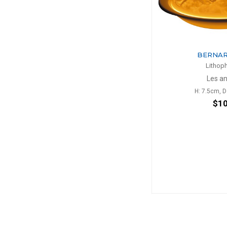
BERNARDAUD
BERNA
Lithophanie
Lithop
Fleurs de gardenia
Les a
H: 7.5cm, D: 11.3cm
H: 7.5cm, 
$102
$1