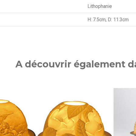
Lithophanie
H: 7.5cm, D: 11.3cm
A découvrir également da