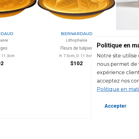
RDAUD
BERNARDAUD
hanie
Lithophanie
Politique en m
nges
Fleurs de tulipier
Photo
Notre site utilise
D: 11.3cm
H: 7.5cm, D: 11.3cm
02
$102
nous permet de vo
expérience client
acceptez nos con
Politique en mat
Accepter