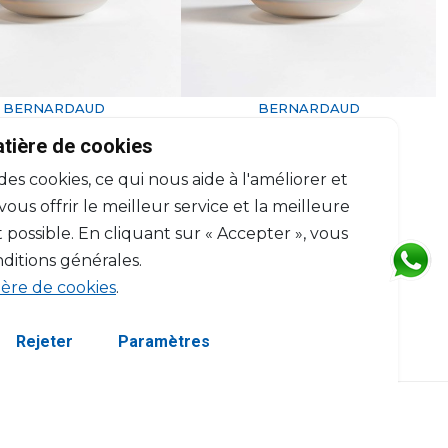
BERNARDAUD
BERNARDAUD
Lithophanie
Lithophanie
atière de cookies
phore Les colibris LED
Photophore Badiane
 des cookies, ce qui nous aide à l'améliorer et
H: 7.5cm, D: 11.3cm
H: 7.5cm, D: 11.3cm
$192
$102
us offrir le meilleur service et la meilleure
 possible. En cliquant sur « Accepter », vous
ditions générales.
ière de cookies
.
Rejeter
Paramètres