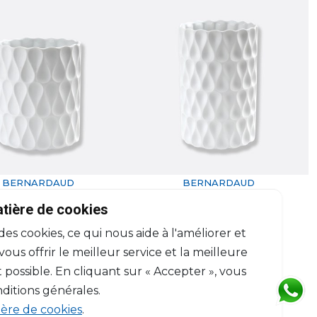
BERNARDAUD
BERNARDAUD
Légende
Légende
atière de cookies
Vase MM
Vase biscuit
 des cookies, ce qui nous aide à l'améliorer et
H: 17.5cm, D: 15.5cm
H: 22cm
$367
$452
us offrir le meilleur service et la meilleure
 possible. En cliquant sur « Accepter », vous
ditions générales.
ière de cookies
.