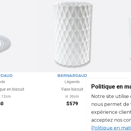
RDAUD
BERNARDAUD
nde
Légende
Politique en m
que en biscuit
Vase biscuit
Notre site utilise
D: 12cm
H: 30cm
40
$579
nous permet de vo
expérience client
acceptez nos con
Politique en mat