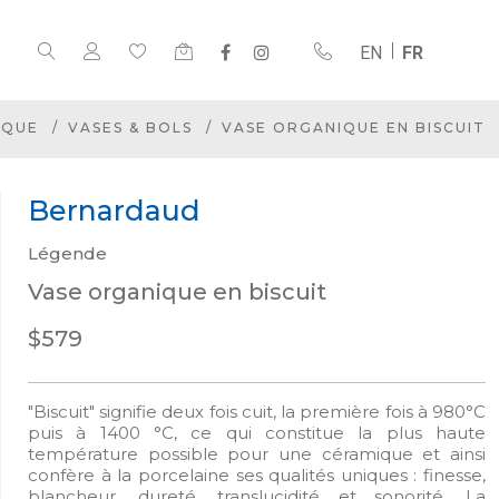
EN
FR
IQUE
VASES & BOLS
VASE ORGANIQUE EN BISCUIT
Bernardaud
Légende
Vase organique en biscuit
$579
"Biscuit" signifie deux fois cuit, la première fois à 980°C
puis à 1400 °C, ce qui constitue la plus haute
température possible pour une céramique et ainsi
confère à la porcelaine ses qualités uniques : finesse,
blancheur, dureté, translucidité et sonorité. La