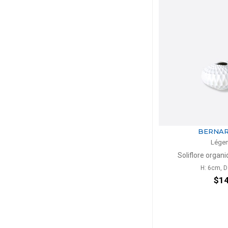
BERNA
Lége
Soliflore organi
H: 6cm, 
$1