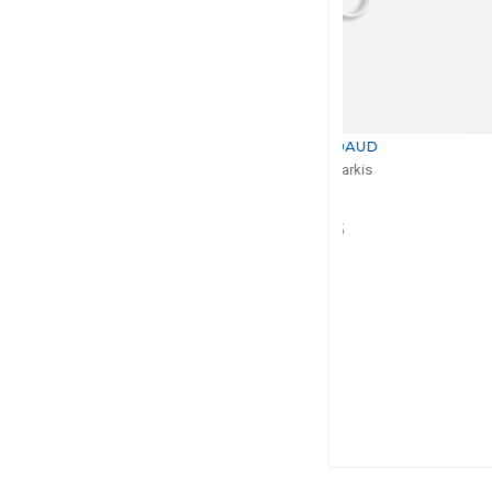
BERNARDAUD
BERNA
Kintsugi - Sarkis
Kintsugi -
Mug
Vas
H: 28cm, 
$275
$1,