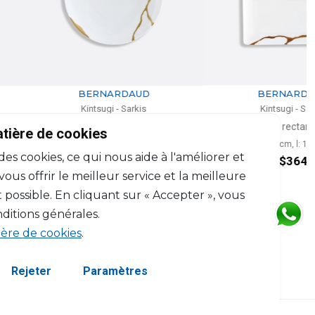
BERNARDAUD
BERNARDAUD
Kintsugi - Sarkis
Kintsugi - Sarkis
iette coupe à dessert
Plateau rectangulaire
atière de cookies
D: 21cm
L: 17cm, l: 15cm
 des cookies, ce qui nous aide à l'améliorer et
$203
$364
us offrir le meilleur service et la meilleure
 possible. En cliquant sur « Accepter », vous
ditions générales.
ière de cookies
.
Rejeter
Paramètres