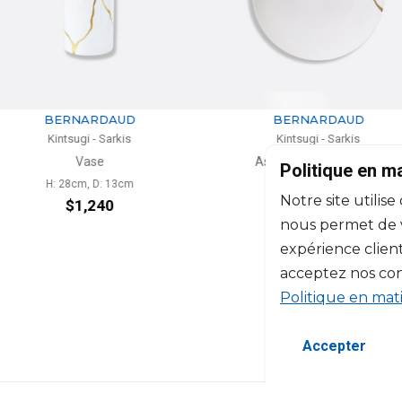
RDAUD
BERNARDAUD
 Sarkis
Kintsugi - Sarkis
e
Assiette coupe à dîner
Ass
Politique en m
D: 13cm
D: 27cm
Notre site utilise
240
$229
nous permet de vo
expérience client
acceptez nos con
Politique en mat
Accepter