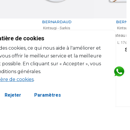
BERNARDAUD
BERNARDAUD
Kintsugi - Sarkis
Kintsugi - Sarkis
iette coupe à dessert
Plateau rectangulaire
atière de cookies
D: 21cm
L: 17cm, l: 15cm
 des cookies, ce qui nous aide à l'améliorer et
$203
$364
us offrir le meilleur service et la meilleure
 possible. En cliquant sur « Accepter », vous
ditions générales.
ière de cookies
.
Rejeter
Paramètres
servés.
Termes et Conditions