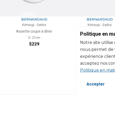
RDAUD
BERNARDAUD
 Sarkis
Kintsugi - Sarkis
pe à dîner
Vide-poche
Ass
Politique en m
7cm
L: 20cm, l: 16cm
Notre site utilise
29
$488
nous permet de vo
expérience client
acceptez nos con
Politique en mat
Accepter
©2026 Copyright Manasseh. Tous droits ré