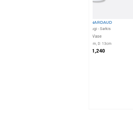
BERNARDAUD
BERNA
Kintsugi - Sarkis
Kintsugi -
Vase
Assiette cou
H: 28cm, D: 13cm
D: 2
$1,240
$2