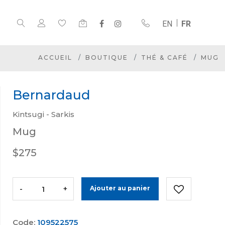
EN
FR
ACCUEIL
BOUTIQUE
THÉ & CAFÉ
MUG
Bernardaud
Kintsugi - Sarkis
Mug
$275
-
+
Ajouter au panier
Code:
109522575