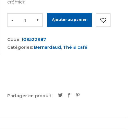
crémier.
-
+
Ajouter au panier
Code:
109522987
Catégories:
Bernardaud
,
Thé & café
Partager ce produit: