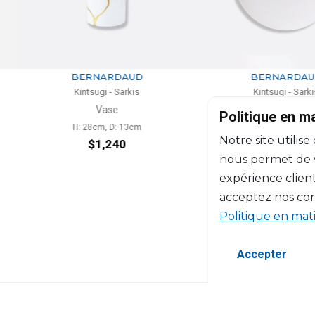
RDAUD
BERNARDAUD
 Sarkis
Kintsugi - Sarkis
e
Assiette coupe à dîner
Politique en m
D: 13cm
D: 27cm
Notre site utilise
240
$229
nous permet de vo
expérience client
acceptez nos con
Politique en mat
Accepter