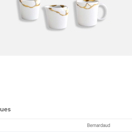
ques
Bernardaud