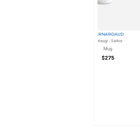
BERNARDAUD
BERNA
Kintsugi - Sarkis
Kintsugi -
Mug
Vas
H: 28cm, 
$275
$1,