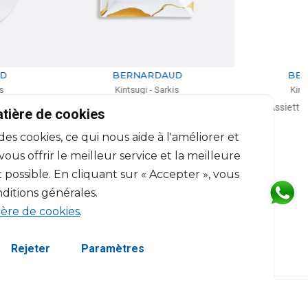
BERNARDAUD
BERNARDAUD
Kintsugi - Sarkis
Kintsugi - Sarkis
Vide-poche
Assiette coupe à dessert
atière de cookies
L: 20cm, l: 16cm
D: 21cm
 des cookies, ce qui nous aide à l'améliorer et
$488
$203
us offrir le meilleur service et la meilleure
 possible. En cliquant sur « Accepter », vous
ditions générales.
ière de cookies
.
Rejeter
Paramètres