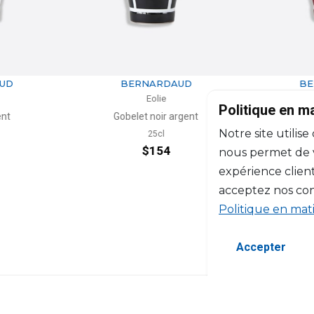
RDAUD
BERNARDAUD
ie
Eolie
Politique en m
ir argent
Gobelet garance
Notre site utilise
l
25cl
54
$154
nous permet de vo
expérience client
acceptez nos con
Politique en mat
Accepter