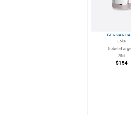
BERNARDAUD
BERNA
Eolie
Eol
Gobelet argent
Gobelet no
25cl
25c
$154
$1