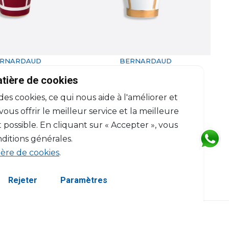
BERNARDAUD
BERNARDAUD
Eolie
Eolie
atière de cookies
Gobelet or
Gobelet brique
 des cookies, ce qui nous aide à l'améliorer et
25cl
25cl
$212
$154
us offrir le meilleur service et la meilleure
 possible. En cliquant sur « Accepter », vous
ditions générales.
ière de cookies
.
Rejeter
Paramètres