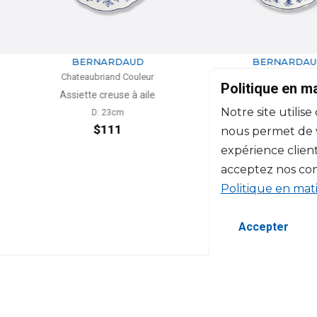
RDAUD
BERNARDAUD
nd Couleur
Chateaubriand Couleur
C
Politique en m
use à aile
Assiette creuse calotte
Notre site utilise
3cm
D: 19cm
11
$111
nous permet de vo
expérience client
acceptez nos con
Politique en mat
Accepter
©2026 Copyright Manasseh. Tous droits ré