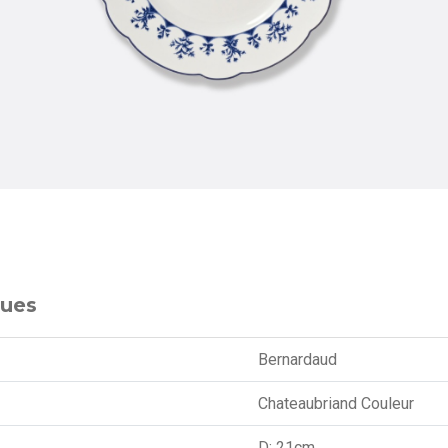
ques
Bernardaud
Chateaubriand Couleur
D: 21cm