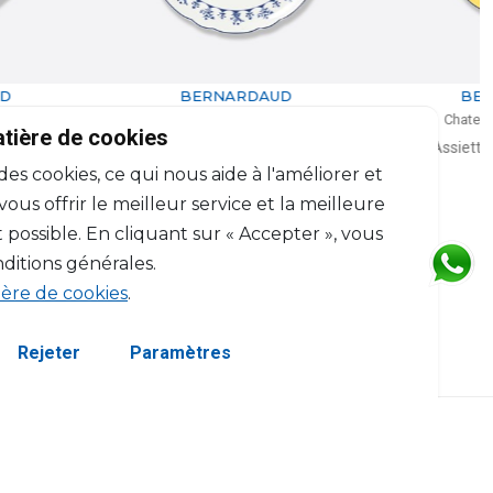
BERNARDAUD
BERNARDAUD
hateaubriand Couleur
Chateaubriand Couleur
atière de cookies
Plat à tarte
Assiette à dessert jaune
 des cookies, ce qui nous aide à l'améliorer et
D: 32cm
D: 21cm
$488
$97
us offrir le meilleur service et la meilleure
 possible. En cliquant sur « Accepter », vous
ditions générales.
ière de cookies
.
Rejeter
Paramètres
servés.
Termes et Conditions