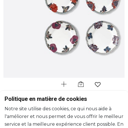
BERNARDAUD
Politique en matière de cookies
Braquenié
Notre site utilise des cookies, ce qui nous aide à
Coffret de 4 assiettes plates assorties
l'améliorer et nous permet de vous offrir le meilleur
D: 26cm
$541
service et la meilleure expérience client possible. En