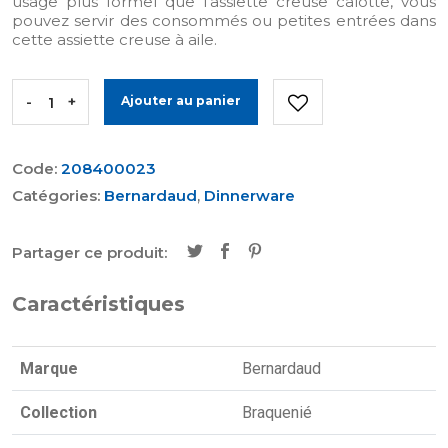
usage plus formel que l’assiette creuse calotte, vous
pouvez servir des consommés ou petites entrées dans
cette assiette creuse à aile.
-
+
Ajouter au panier
Code:
208400023
Catégories:
Bernardaud
,
Dinnerware
Partager ce produit:
Caractéristiques
Marque
Bernardaud
Collection
Braquenié