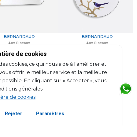
BERNARDAUD
BERNARDAUD
Aux Oiseaux
Aux Oiseaux
Plat à cake
Assiette à dîner
atière de cookies
D: 37cm
D: 26cm
 des cookies, ce qui nous aide à l'améliorer et
$744
$191
us offrir le meilleur service et la meilleure
 possible. En cliquant sur « Accepter », vous
ditions générales.
ière de cookies
.
Rejeter
Paramètres