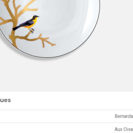
ques
Bernard
Aux Ois