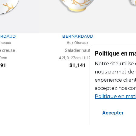
RDAUD
BERNARDAUD
seaux
Aux Oiseaux
 creuse
Saladier haut
Politique en m
9cm
4.2l, D: 27cm, H: 17cm
Notre site utilise
91
$1,141
nous permet de vo
expérience client
acceptez nos con
Politique en mat
Accepter