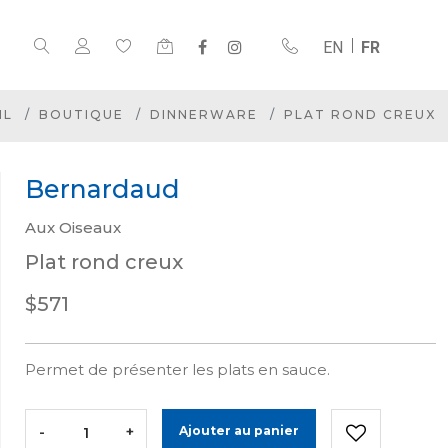
EN
FR
IL
BOUTIQUE
DINNERWARE
PLAT ROND CREUX
Bernardaud
Aux Oiseaux
Plat rond creux
$571
Permet de présenter les plats en sauce.
-
+
Ajouter au panier