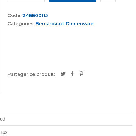
Code:
248800115
Catégories:
Bernardaud
,
Dinnerware
Partager ce produit:
aud
eaux