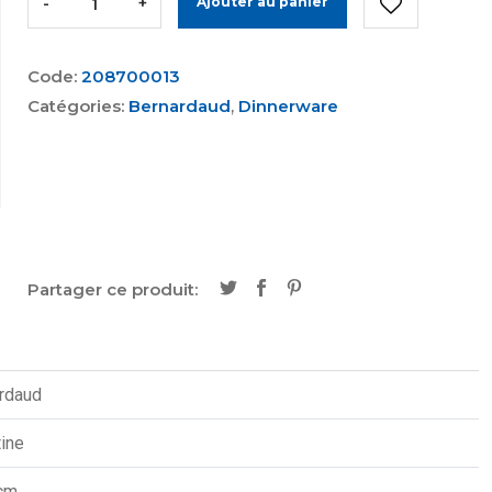
-
+
Ajouter au panier
Code:
208700013
Catégories:
Bernardaud
,
Dinnerware
Partager ce produit:
rdaud
tine
cm