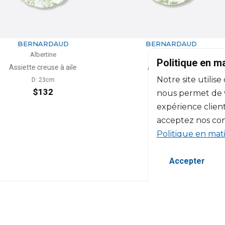
RDAUD
BERNARDAUD
tine
Albertine
Politique en m
use à aile
Assiette à pain
Pl
Notre site utilise
3cm
D: 16cm
32
$74
nous permet de vo
expérience client
acceptez nos con
Politique en mat
Accepter
©2026 Copyright Manasseh. Tous droits ré