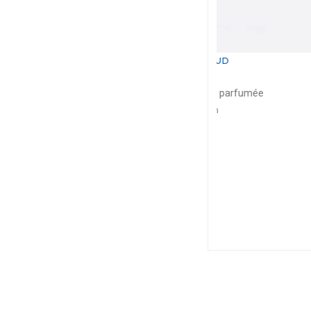
BERNARDAUD
BERNA
Albertine
Alber
Pot à bougie + bougie parfumée
Assiette cre
200g, D: 9cm
D: 2
$211
$1