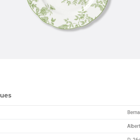
ques
Berna
Alber
D: 26