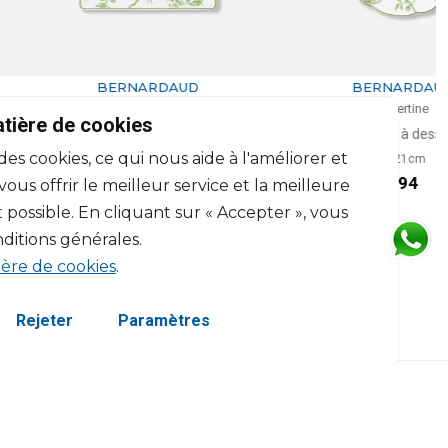
BERNARDAUD
BERNARDAUD
Albertine
Albertine
atière de cookies
ateau rectangulaire
Assiette à dessert
 des cookies, ce qui nous aide à l'améliorer et
L: 21cm, l: 19.5cm
D: 21cm
$246
$94
us offrir le meilleur service et la meilleure
 possible. En cliquant sur « Accepter », vous
ditions générales.
ière de cookies
.
Rejeter
Paramètres
servés.
Termes et Conditions