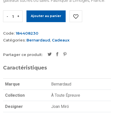
gâteaux sucrés ou salés. Fabriqué à Limoges, France.
-
+
Ajouter au panier
Code:
184408230
Catégories:
Bernardaud
,
Cadeaux
Partager ce produit:
Caractéristiques
Marque
Bernardaud
Collection
À Toute Épreuve
Designer
Joan Miró