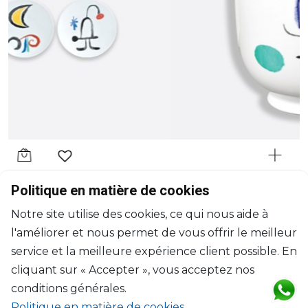
BERNARDAUD
Politique en matière de cookies
À Toute Épreuve
Notre site utilise des cookies, ce qui nous aide à
Vase toscan
l'améliorer et nous permet de vous offrir le meilleur
H: 33.5cm
$1,322
service et la meilleure expérience client possible. En
cliquant sur « Accepter », vous acceptez nos
conditions générales.
Politique en matière de cookies
.