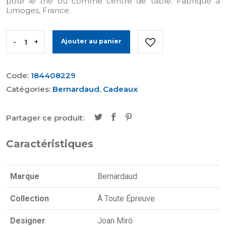
pour le thé ou comme centre de table. Fabriqué à
Limoges, France.
-
+
Ajouter au panier
Code:
184408229
Catégories:
Bernardaud
,
Cadeaux
Partager ce produit:
Caractéristiques
Marque
Bernardaud
Collection
À Toute Épreuve
Designer
Joan Miró