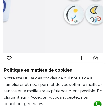
BERNARDAUD
Politique en matière de cookies
À Toute Épreuve
Notre site utilise des cookies, ce qui nous aide à
Coffret de 6 assiettes
l'améliorer et nous permet de vous offrir le meilleur
D: 21cm
$844
service et la meilleure expérience client possible. En
cliquant sur « Accepter », vous acceptez nos
conditions générales.