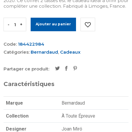
2020. Ce coffret 2 tasses est le cadeau idéal à offrir pour
compléter une collection. Fabriqué à Limoges, France.
-
+
Ajouter au panier
Code:
184422984
Catégories:
Bernardaud
,
Cadeaux
Partager ce produit:
Caractéristiques
Marque
Bernardaud
Collection
À Toute Épreuve
Designer
Joan Miró