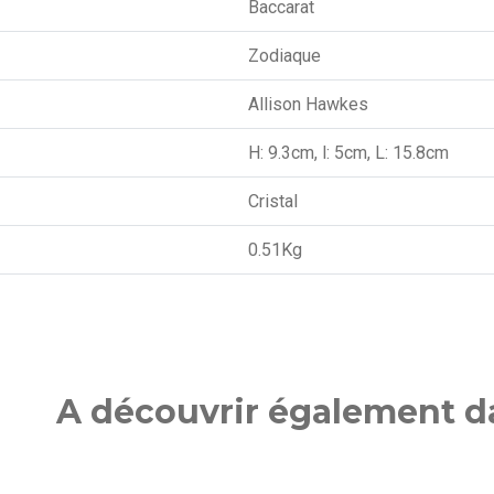
Baccarat
Zodiaque
Allison Hawkes
H: 9.3cm, l: 5cm, L: 15.8cm
Cristal
0.51Kg
A découvrir également da