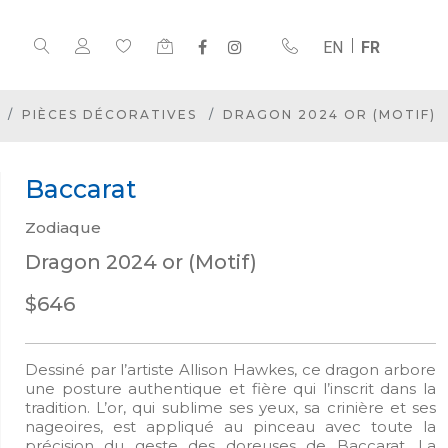
EN
FR
PIÈCES DÉCORATIVES
DRAGON 2024 OR (MOTIF)
Baccarat
Zodiaque
Dragon 2024 or (Motif)
$646
Dessiné par l’artiste Allison Hawkes, ce dragon arbore
une posture authentique et fière qui l’inscrit dans la
tradition. L’or, qui sublime ses yeux, sa crinière et ses
nageoires, est appliqué au pinceau avec toute la
précision du geste des doreuses de Baccarat. La