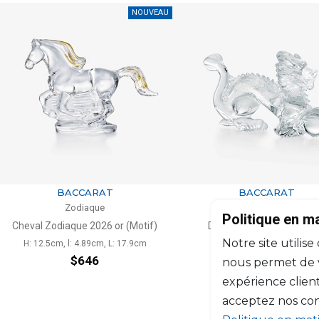
NOUVEAU
BACCARAT
BACCARAT
Zodiaque
Zodiaque
Politique en m
Cheval Zodiaque 2026 or (Motif)
Dragon 2024 claire (Moti
Notre site utilise
H: 12.5cm, l: 4.89cm, L: 17.9cm
H: 9.3cm, l: 5cm, L: 15.8c
$646
$462
nous permet de vo
expérience client
acceptez nos con