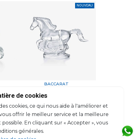
NOUVEAU
BACCARAT
Zodiaque
atière de cookies
f)
Cheval Zodiaque 2026 clair (Motif)
 des cookies, ce qui nous aide à l'améliorer et
m
H: 12.5cm, l: 4.89cm, L: 17.9cm
$515
us offrir le meilleur service et la meilleure
 possible. En cliquant sur « Accepter », vous
ditions générales.