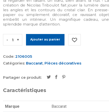
la regarder en faisant un vœu, bien avant la nuit ! La
création de Nicolas Triboulot fait jouer la lumière dans
les angles et les contours du cristal clair. En presse-
papier ou simplement décoratif, ce ravissant objet
embellit un intérieur. Un magnifique cadeau, une
splendide marque d’attention.
-
+
Ajouter au panier
Code:
2106005
Catégories:
Baccarat
,
Pièces décoratives
Partager ce produit:
Caractéristiques
Marque
Baccarat