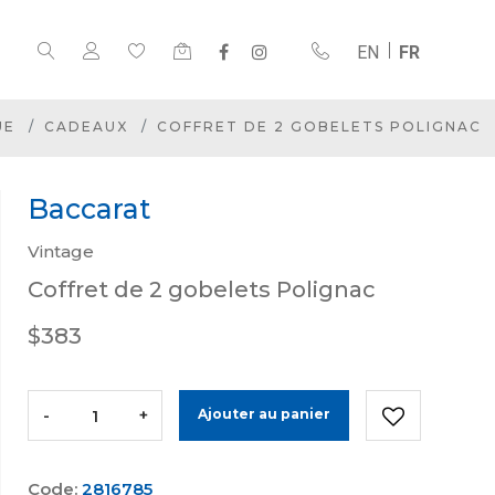
EN
FR
UE
CADEAUX
COFFRET DE 2 GOBELETS POLIGNAC
Baccarat
Vintage
Coffret de 2 gobelets Polignac
$383
-
+
Ajouter au panier
Code:
2816785