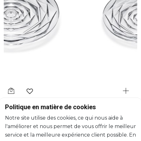
BACCARAT
Politique en matière de cookies
Swing
Notre site utilise des cookies, ce qui nous aide à
Assiette plate
l'améliorer et nous permet de vous offrir le meilleur
H: 1.4cm, D: 13cm
$125
service et la meilleure expérience client possible. En