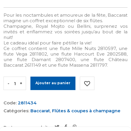
Pour les noctambules et amoureux de la fête, Baccarat
imagine un coffret exceptionnel de six flûtes.
Champagne, Royal Mojito ou Bellini, surprenez vos
invités et enflammez vos soirées jusqu’au bout de la
nuit!
Le cadeau idéal pour faire pétiller la vie!
Ce coffret contient une flute Mille Nuits 2810597, une
flute Vega 2811802, une flute Harcourt Eve 2802588,
une flute Diamant 2807400, une flute Château
Baccarat 2611149 et une flute Massena 2811797.
-
+
Ajouter au panier
Code:
2811434
Catégories:
Baccarat
,
Flûtes & coupes à champagne
Partager ce produit: