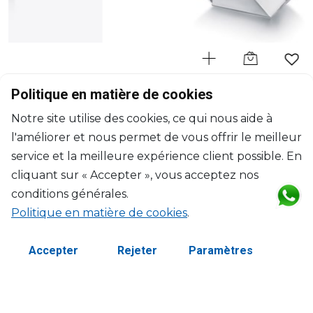
BACCARAT
Politique en matière de cookies
Octogone
Notre site utilise des cookies, ce qui nous aide à
Vase 250 Octogone
l'améliorer et nous permet de vous offrir le meilleur
H: 25cm, l: 11cm, L: 18cm
$1,715
service et la meilleure expérience client possible. En
cliquant sur « Accepter », vous acceptez nos
conditions générales.
Politique en matière de cookies
.
Accepter
Rejeter
Paramètres
©2026 Copyright Manasseh. Tous droits réservés.