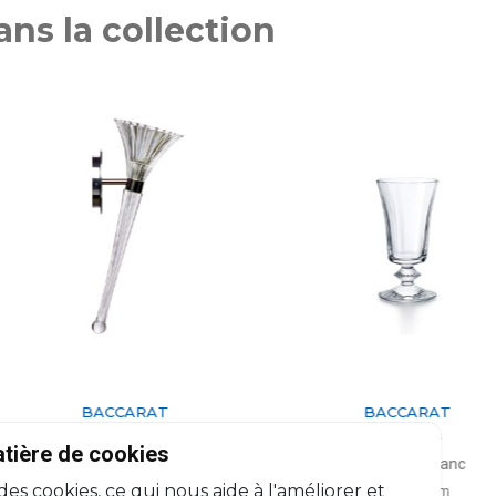
ns la collection
BACCARAT
BACCARAT
Mille Nuits
Mille Nuits
atière de cookies
ique murale Torchère
Verre à vin blanc
 des cookies, ce qui nous aide à l'améliorer et
45cm, l: 15cm, L: 19cm
17cl, H: 15cm