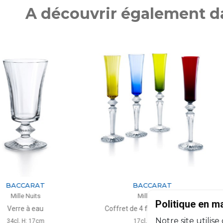
A découvrir également da
ARAT
BACCARAT
uits
Mille Nuits
Politique en m
à eau
Coffret de 4 flutissimo colorés
Appl
Notre site utilise
: 17cm
17cl, H: 29cm
H: 