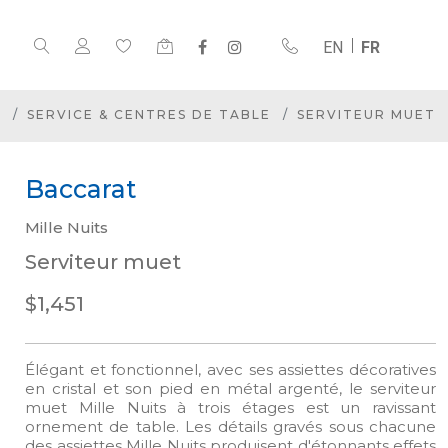
EN
FR
E
SERVICE & CENTRES DE TABLE
SERVITEUR MUET
Baccarat
Mille Nuits
Serviteur muet
$1,451
Élégant et fonctionnel, avec ses assiettes décoratives
en cristal et son pied en métal argenté, le serviteur
muet Mille Nuits à trois étages est un ravissant
ornement de table. Les détails gravés sous chacune
des assiettes Mille Nuits produisent d'étonnants effets