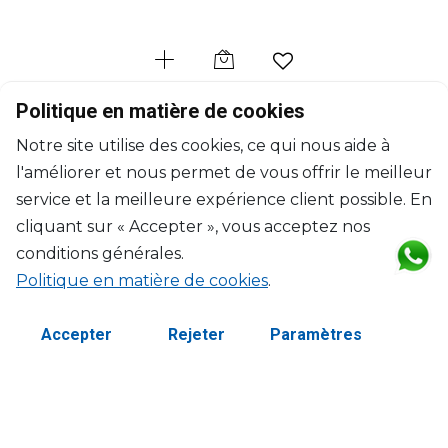
BACCARAT
Politique en matière de cookies
Mille Nuits Infinite
Notre site utilise des cookies, ce qui nous aide à
Vase #2
l'améliorer et nous permet de vous offrir le meilleur
H: 10cm, l: 13.5cm, L:18.5cm
$674
service et la meilleure expérience client possible. En
cliquant sur « Accepter », vous acceptez nos
conditions générales.
Politique en matière de cookies
.
Accepter
Rejeter
Paramètres
©2026 Copyright Manasseh. Tous droits réservés.