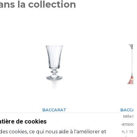
ns la collection
BACCARAT
BACCARAT
Mille Nuits
Mille Nuits
atière de cookies
Verre à vin blanc
Suspension PM rose
 des cookies, ce qui nous aide à l'améliorer et
17cl, H: 15cm
H: 11cm, l: 15cm, L: 15cm