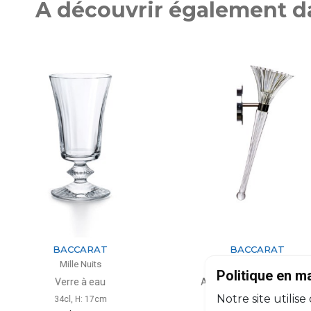
A découvrir également da
ARAT
BACCARAT
uits
Mille Nuits
Politique en m
à eau
Applique murale Torchère
Notre site utilise
: 17cm
H: 45cm, l: 15cm, L: 19cm