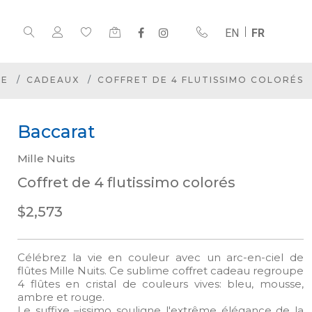
EN
FR
UE
CADEAUX
COFFRET DE 4 FLUTISSIMO COLORÉS
Baccarat
Mille Nuits
Coffret de 4 flutissimo colorés
$2,573
Célébrez la vie en couleur avec un arc-en-ciel de
flûtes Mille Nuits. Ce sublime coffret cadeau regroupe
4 flûtes en cristal de couleurs vives: bleu, mousse,
ambre et rouge.
Le suffixe –issimo souligne l'extrême élégance de la