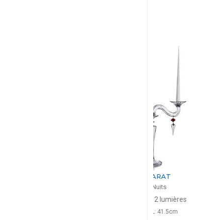
BACCARAT
BACC
Mille Nuits
Mille N
Candélabre 2 lumières
Verre 
H: 48cm, L: 41.5cm
34cl, H