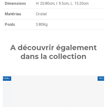
Dimensions
H: 20.80cm, l: 9.5cm, L: 15.20cm
Matériau
Cristal
Poids
3.80Kg
A découvrir également
dans la collection
U
NOUVEAU