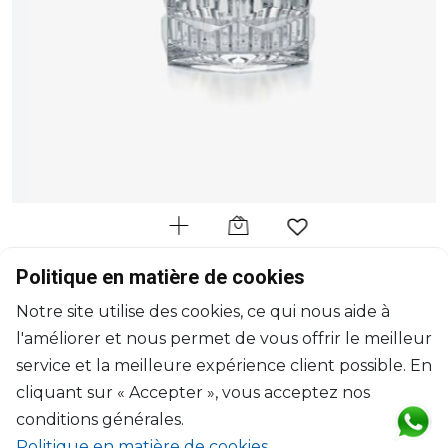
BACCARAT
Politique en matière de cookies
Louxor
Notre site utilise des cookies, ce qui nous aide à
Photophore
l'améliorer et nous permet de vous offrir le meilleur
H: 10.5cm, D: 11.40cm
$657
service et la meilleure expérience client possible. En
cliquant sur « Accepter », vous acceptez nos
conditions générales.
Politique en matière de cookies
.