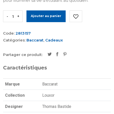
pour illuminer sa vie d’étudiant au quotidien.
-
+
Ajouter au panier
Code:
2813157
Catégories:
Baccarat
,
Cadeaux
Partager ce produit:
Caractéristiques
Marque
Baccarat
Collection
Louxor
Designer
Thomas Bastide