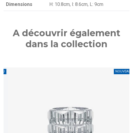
Dimensions
H: 10.8cm, l: 8.6cm, L: 9cm
A découvrir également
dans la collection
U
NOUVEAU