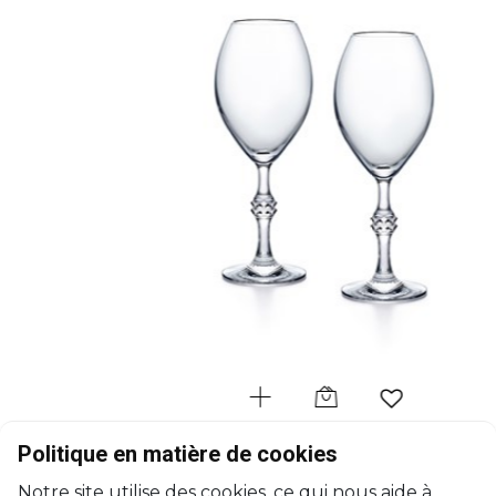
BACCARAT
Politique en matière de cookies
JCB Passion
Notre site utilise des cookies, ce qui nous aide à