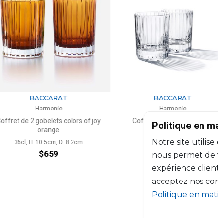
ARAT
BACCARAT
nie
Harmonie
ets colors of joy
Coffret de 2 gobelets No 7
Coffret de 
Politique en m
ge
H: 6cm, D: 4.7cm
36c
Notre site utilise
m, D: 8.2cm
$316
59
nous permet de vo
expérience client
acceptez nos con
Politique en mat