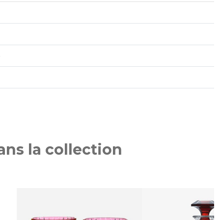
é
ns la collection
NOUVEAU