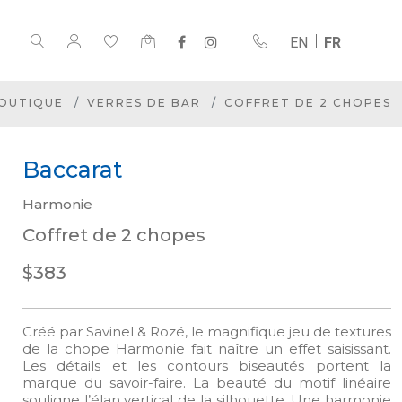
EN
FR
OUTIQUE
VERRES DE BAR
COFFRET DE 2 CHOPES
Baccarat
Harmonie
Coffret de 2 chopes
$383
Créé par Savinel & Rozé, le magnifique jeu de textures
de la chope Harmonie fait naître un effet saisissant.
Les détails et les contours biseautés portent la
marque du savoir-faire. La beauté du motif linéaire
souligne l’élan vertical de la silhouette. Une harmonie