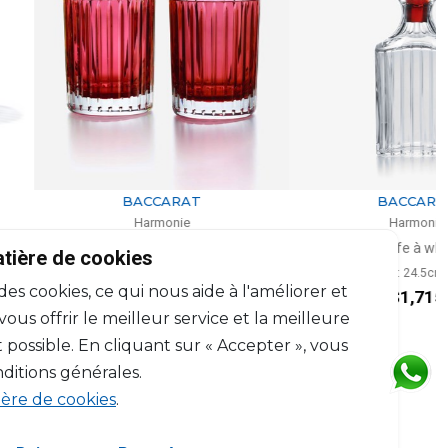
BACCARAT
BACCARAT
Harmonie
Harmonie
2 gobelets colors of joy rouge
Carafe à whisky
atière de cookies
l, H: 10.5cm, D: 8.2cm
H: 24.5cm
 des cookies, ce qui nous aide à l'améliorer et
$659
$1,715
us offrir le meilleur service et la meilleure
 possible. En cliquant sur « Accepter », vous
ditions générales.
ière de cookies
.