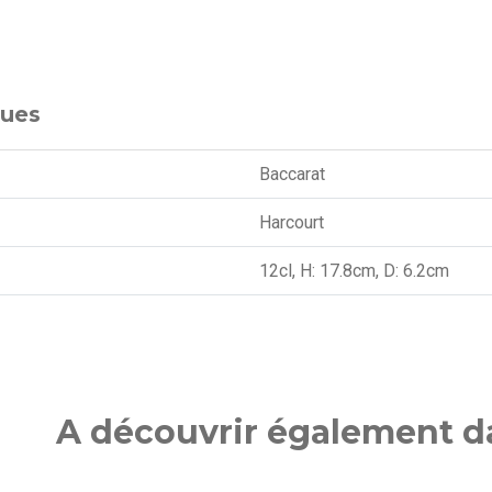
ques
Baccarat
Harcourt
12cl, H: 17.8cm, D: 6.2cm
A découvrir également da