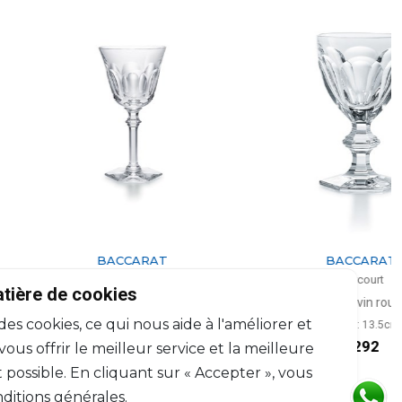
BACCARAT
BACCARAT
Harcourt EVE
Harcourt
atière de cookies
Verre à vin blanc
Verre à vin rouge
 des cookies, ce qui nous aide à l'améliorer et
20cl, H: 17cm
17cl, H: 13.5cm
$264
$292
us offrir le meilleur service et la meilleure
 possible. En cliquant sur « Accepter », vous
ditions générales.