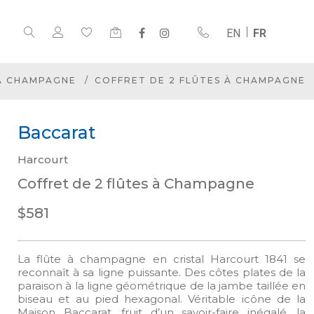
EN
FR
 À CHAMPAGNE
COFFRET DE 2 FLÛTES À CHAMPAGNE
Baccarat
Harcourt
Coffret de 2 flûtes à Champagne
$581
La flûte à champagne en cristal Harcourt 1841 se
reconnaît à sa ligne puissante. Des côtes plates de la
paraison à la ligne géométrique de la jambe taillée en
biseau et au pied hexagonal. Véritable icône de la
Maison Baccarat, fruit d’un savoir-faire inégalé, la