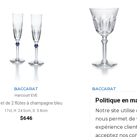
ARAT
BACCARAT
t EVE
Harcourt EVE
Politique en m
 à champagne bleu
Verre à eau
Notre site utilise
m, D: 5.8cm
29cl, H: 19cm
46
$290
nous permet de vo
expérience client
acceptez nos con