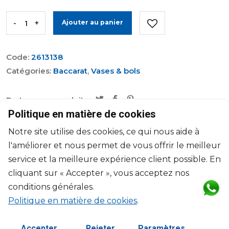
-
+
Ajouter au panier
Code:
2613138
Catégories:
Baccarat
,
Vases & bols
Partager ce produit:
Politique en matière de cookies
Caractéristiques
Notre site utilise des cookies, ce qui nous aide à
l'améliorer et nous permet de vous offrir le meilleur
service et la meilleure expérience client possible. En
Marque
Baccarat
cliquant sur « Accepter », vous acceptez nos
Collection
Flora
conditions générales.
Politique en matière de cookies
.
Dimensions
H: 18cm
Accepter
Rejeter
Paramètres