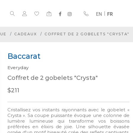
EN
FR
QUE
CADEAUX
COFFRET DE 2 GOBELETS "CRYSTA"
Baccarat
Everyday
Coffret de 2 gobelets "Crysta"
$211
Cristallisez vos instants rayonnants avec le gobelet «
Crysta ». Sa coupe puissante évoque une colonne de
lumière lumineuse qui transforme vos boissons
préférées en élixirs de joie. Une silhouette évasée
ornée d'un motif biseauté crée des reflets captivants.