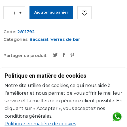
-
+
Ajouter au panier
Code:
2811792
Catégories:
Baccarat
,
Verres de bar
Partager ce produit:
Caractéristiques
Politique en matière de cookies
Notre site utilise des cookies, ce qui nous aide à
Marque
Baccarat
l'améliorer et nous permet de vous offrir le meilleur
service et la meilleure expérience client possible. En
Collection
Diamant
cliquant sur « Accepter », vous acceptez nos
Designer
Thomas Bastide
conditions générales.
Politique en matière de cookies
.
Dimensions
38cl, H: 14cm