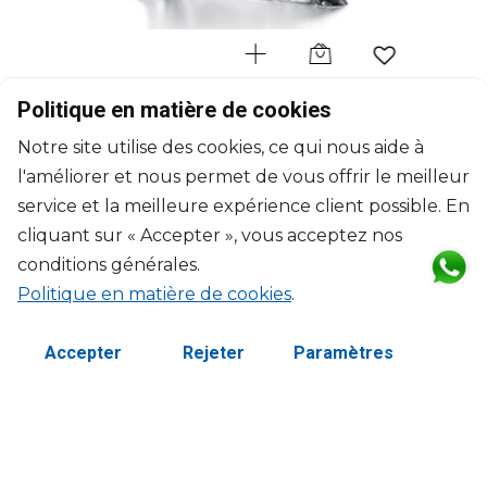
BACCARAT
Politique en matière de cookies
Cheval
Notre site utilise des cookies, ce qui nous aide à
Cheval marengo
l'améliorer et nous permet de vous offrir le meilleur
H: 37.5cm, l: 14.5cm, L: 30cm
$4,619
service et la meilleure expérience client possible. En
cliquant sur « Accepter », vous acceptez nos
conditions générales.
Politique en matière de cookies
.
Accepter
Rejeter
Paramètres
©2026 Copyright Manasseh. Tous droits réservés.
Termes et Conditions