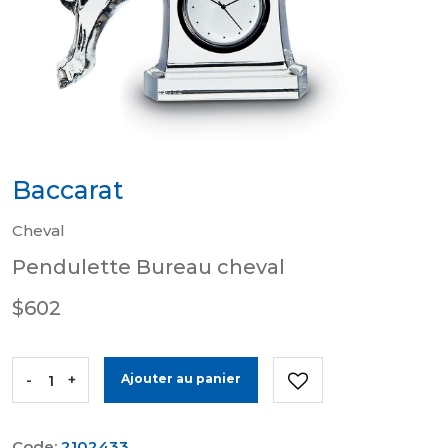
Baccarat
Cheval
Pendulette Bureau cheval
$602
-
+
Ajouter au panier
Code:
2102433