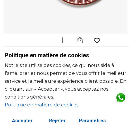
BACCARAT
Politique en matière de cookies
Arcadia
Notre site utilise des cookies, ce qui nous aide à
Coffret de 2 assiettes à dessert rouge (par pièce)
l'améliorer et nous permet de vous offrir le meilleur
D: 21cm, H: 1.8cm
$304
service et la meilleure expérience client possible. En
cliquant sur « Accepter », vous acceptez nos
conditions générales.
Politique en matière de cookies
.
Accepter
Rejeter
Paramètres