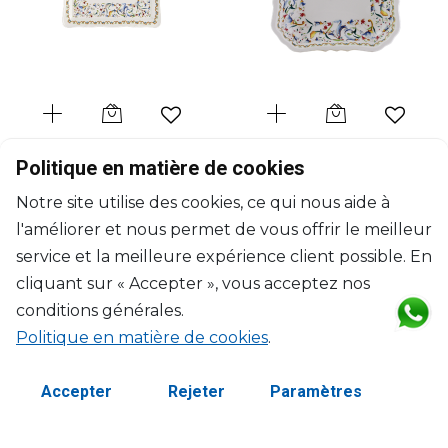
GIEN
GIEN
Politique en matière de cookies
Toscana
Toscana
Notre site utilise des cookies, ce qui nous aide à
Petit plateau rectangulaire
Porte-carte "Pompadour"
l'améliorer et nous permet de vous offrir le meilleur
L: 17.8cm, l: 13.5cm
L: 15cm; l: 15cm
$82
$98
service et la meilleure expérience client possible. En
cliquant sur « Accepter », vous acceptez nos
conditions générales.
Politique en matière de cookies
.
Accepter
Rejeter
Paramètres