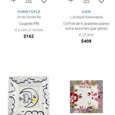
CHRISTOFLE
GIEN
Oh de Christofle
L'archipel Sentimental
Coupelle PM
Coffret de 6 assiettes plates
extra assorties (par pièce)
H: 6.1cm, D: 10.5cm
D: 27.3cm
$162
$408