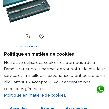
CHRISTOFLE
Uni
Politique en matière de cookies
Coffret de baguettes chinoises
Notre site utilise des cookies, ce qui nous aide à
ivoire et repose-baguettes
l'améliorer et nous permet de vous offrir le meilleur
L: 24cm, D: 5cm
$185
service et la meilleure expérience client possible. En
cliquant sur « Accepter », vous acceptez nos
conditions générales.
Politique en matière de cookies
.
Accepter
Rejeter
Paramètres