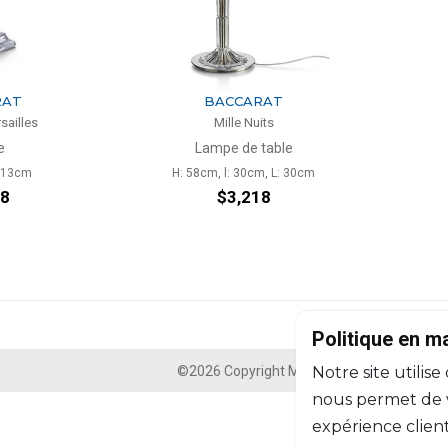
RAT
BACCARAT
sailles
Mille Nuits
e
Lampe de table
: 13cm
H: 58cm, l: 30cm, L: 30cm
78
$3,218
Politique en m
©2026 Copyright Manasseh. Tous droits ré
Notre site utilise
nous permet de vo
expérience client