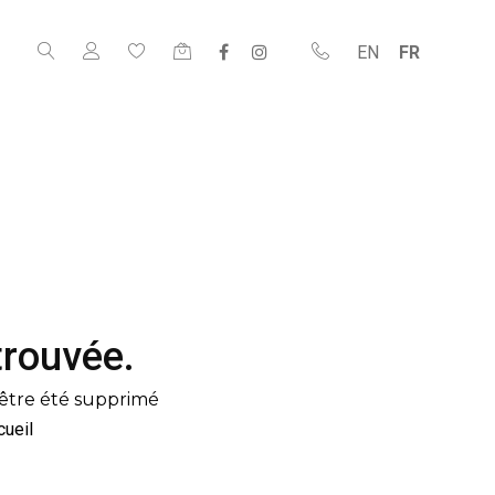
EN
FR
trouvée.
être été supprimé
cueil