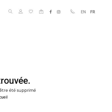
EN
FR
trouvée.
être été supprimé
cueil